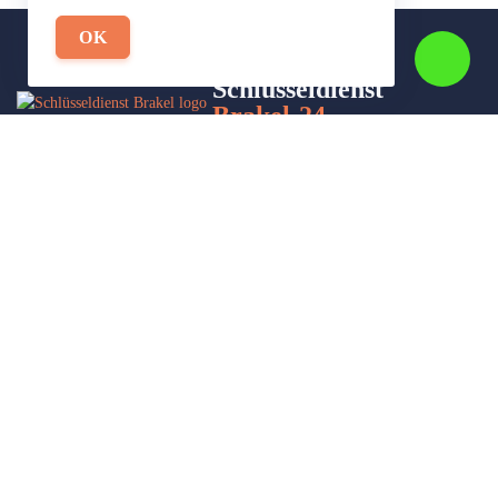
OK
Schlüsseldienst
Brakel-24
Wir sind Ihr Helfer in Not in Sachen Schlüsseldienst. Zu jeder
Tages- und Nachtzeit für Sie da!
Impressum/Datenschutzerklärung
Stadtteile
Sitemap
Partner
Leistungen